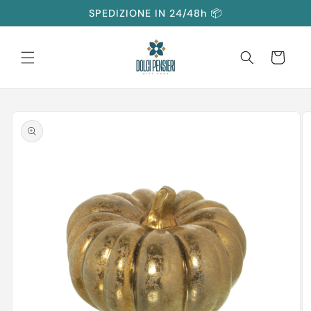
Vai
SPEDIZIONE IN 24/48h 📦
direttamente
ai contenuti
Carrello
Passa alle
informazioni
sul prodotto