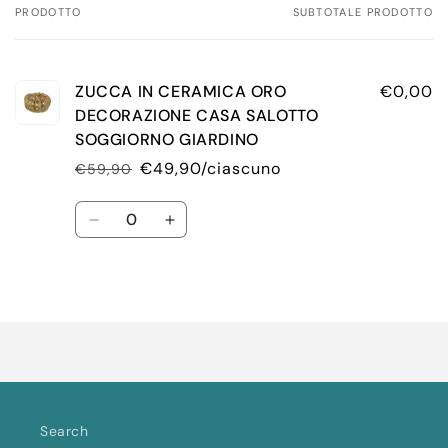
PRODOTTO
SUBTOTALE PRODOTTO
Il
tuo
carrello
ZUCCA IN CERAMICA ORO
€0,00
DECORAZIONE CASA SALOTTO
SOGGIORNO GIARDINO
€49,90/ciascuno
€59,90
Prezzo
Prezzo
di
scontato
Quantità
listino
Diminuisci
Aumenta
quantità
quantità
per
per
Default
Default
Caricamento
Title
Title
in
corso...
Search