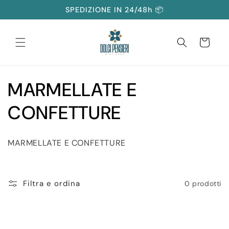
Vai
SPEDIZIONE IN 24/48h 📦
direttamente
ai contenuti
Carrello
C
MARMELLATE E
o
CONFETTURE
l
MARMELLATE E CONFETTURE
l
e
Filtra e ordina
0 prodotti
z
i