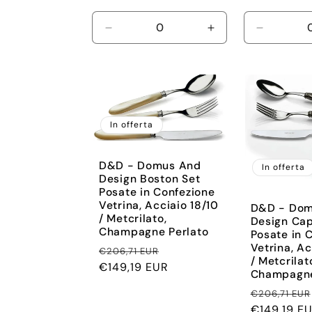
Diminuisci
Aumenta
Diminuisc
quantità
quantità
quantità
per
per
per
Default
Default
Default
Title
Title
Title
In offerta
D&D - Domus And
In offerta
Design Boston Set
Posate in Confezione
Vetrina, Acciaio 18/10
D&D - Dom
/ Metcrilato,
Design Cap
Champagne Perlato
Posate in 
Vetrina, Ac
Prezzo
Prezzo
€206,71 EUR
/ Metcrilat
di
€149,19 EUR
scontato
Champagne
listino
Prezzo
€206,71 EUR
di
€149,19 E