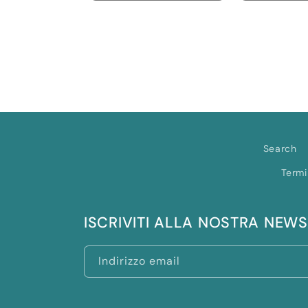
quantità
quantità
quantità
per
per
per
Default
Default
Default
Title
Title
Title
Search
Termi
ISCRIVITI ALLA NOSTRA NEW
Indirizzo email