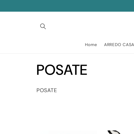
Vai
direttamente
ai contenuti
Home
ARREDO CAS
C
POSATE
o
POSATE
l
l