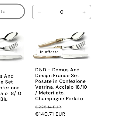
listino
ito
Diminuisci
Aumenta
quantità
quantità
per
per
Default
Default
Title
Title
In offerta
D&D - Domus And
Design France Set
s And
Posate in Confezione
ce Set
Vetrina, Acciaio 18/10
nfezione
/ Metcrilato,
iaio 18/10
Champagne Perlato
 Blu
Prezzo
Prezzo
€225,14 EUR
Prezzo
di
€140,71 EUR
scontato
scontato
listino