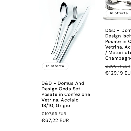
e
In offerta
z
D&D - Dom
i
Design Isc
Posate in 
Vetrina, Ac
/ Metcrilat
o
Champagne
Prezzo
In offerta
€206,71 EUR
n
di
€129,19 E
listino
D&D - Domus And
e
Design Onda Set
Posate in Confezione
Vetrina, Acciaio
18/10, Grigio
:
Prezzo
Prezzo
€107,55 EUR
di
€67,22 EUR
scontato
listino