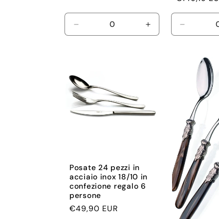
listino
Diminuisci
Aumenta
Diminuisc
quantità
quantità
quantità
per
per
per
Default
Default
Default
Title
Title
Title
Posate 24 pezzi in
acciaio inox 18/10 in
confezione regalo 6
persone
Prezzo
€49,90 EUR