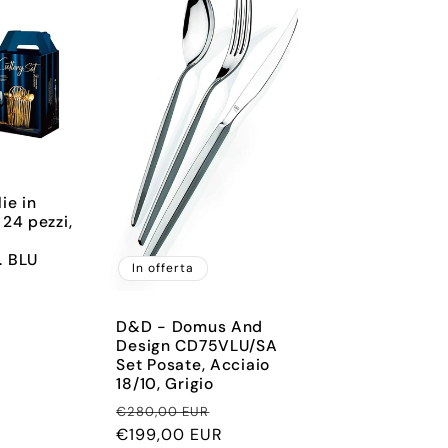
e
o
g
r
a
f
lie in
 24 pezzi,
i
c
. BLU
In offerta
rezzo
a
contato
D&D - Domus And
Design CD75VLU/SA
Set Posate, Acciaio
18/10, Grigio
Prezzo
Prezzo
€280,00 EUR
di
€199,00 EUR
scontato