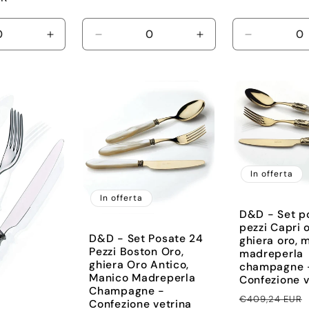
i
Aumenta
Diminuisci
Aumenta
Diminuisci
quantità
quantità
quantità
quantità
per
per
per
per
Default
Default
Default
Default
Title
Title
Title
Title
In offerta
In offerta
D&D - Set p
pezzi Capri o
D&D - Set Posate 24
ghiera oro, 
Pezzi Boston Oro,
madreperla
ghiera Oro Antico,
champagne 
Manico Madreperla
Confezione v
Champagne -
Prezzo
€409,24 EUR
Confezione vetrina