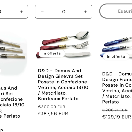
Esaur
i
Aumenta
Diminuisci
Aumenta
quantità
quantità
quantità
per
per
per
Default
Default
Default
Title
Title
Title
In offerta
In offerta
D&D - Domus And
D&D - Domu
Design Ginevra Set
Design Fran
Posate in Confezione
Posate in Co
Vetrina, Acciaio 18/10
us And
Vetrina, Acc
/ Metcrilato,
ri Set
/ Metcrilato,
Bordeaux Perlato
Confezione
Perlato
ciaio 18/10
Prezzo
Prezzo
€300,09 EUR
Prezzo
o,
€206,71 EUR
di
€187,56 EUR
scontato
 Perlato
di
€129,19 EUR
listino
Prezzo
listino
UR
scontato