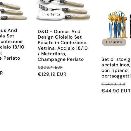
In offerta
us And
D&D - Domus And
hia Set
Design Gioiello Set
Confezione
Posate in Confezione
Esaurito
ciaio 18/10
Vetrina, Acciaio 18/10
o,
/ Metcrilato,
 Perlato
Champagne Perlato
Set di stovig
acciaio inox,
Prezzo
Prezzo
Prezzo
€206,71 EUR
con ripiano
UR
scontato
di
€129,19 EUR
scontato
portaoggetti
listino
Prezzo
P
€64,90 EUR
di
€44,90 EUR
s
listino