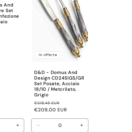
s And
re Set
nfezione
iaio
Prezzo
scontato
In offerta
D&D - Domus And
Design CD24SIGS/GR
Set Posate, Acciaio
18/10 / Metcrilato,
Grigio
Prezzo
Prezzo
€318,45 EUR
di
€209,00 EUR
scontato
listino
Aumenta
Diminuisci
Aumenta