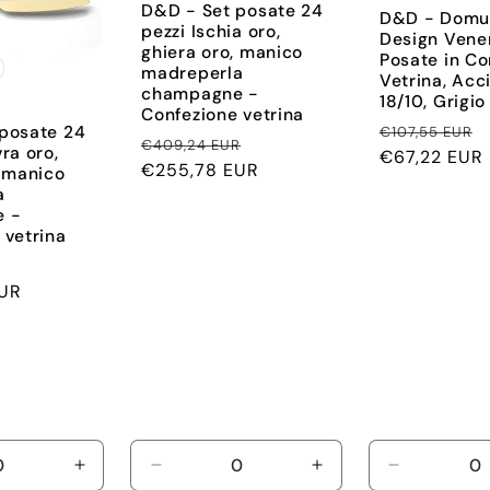
D&D - Set posate 24
D&D - Domu
pezzi Ischia oro,
Design Vene
ghiera oro, manico
Posate in Co
madreperla
Vetrina, Acc
champagne -
18/10, Grigio
Confezione vetrina
Prezzo
posate 24
€107,55 EUR
Prezzo
Prezzo
€409,24 EUR
ra oro,
di
€67,22 EUR
di
€255,78 EUR
scontato
, manico
listino
a
listino
 -
 vetrina
Prezzo
UR
scontato
i
Aumenta
Diminuisci
Aumenta
Diminuisci