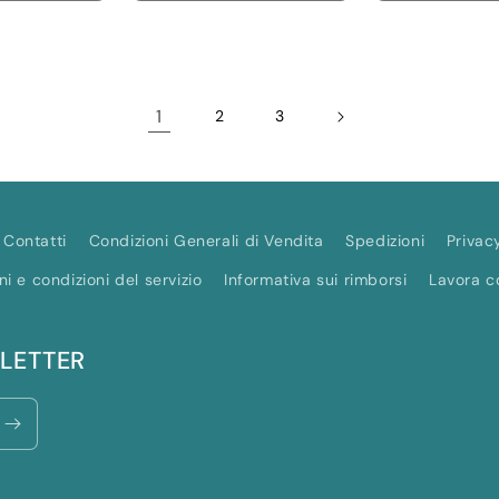
quantità
quantità
quantità
quantità
per
per
per
per
Default
Default
Default
Default
Title
Title
Title
Title
1
2
3
Contatti
Condizioni Generali di Vendita
Spedizioni
Privac
ni e condizioni del servizio
Informativa sui rimborsi
Lavora c
SLETTER