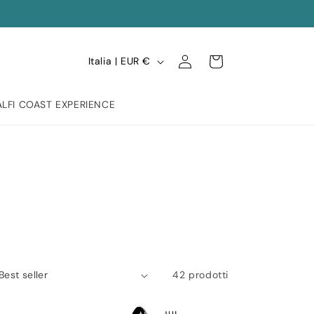
P
Accedi
Carrello
Italia | EUR €
a
e
LFI COAST EXPERIENCE
s
e
/
A
r
e
a
42 prodotti
g