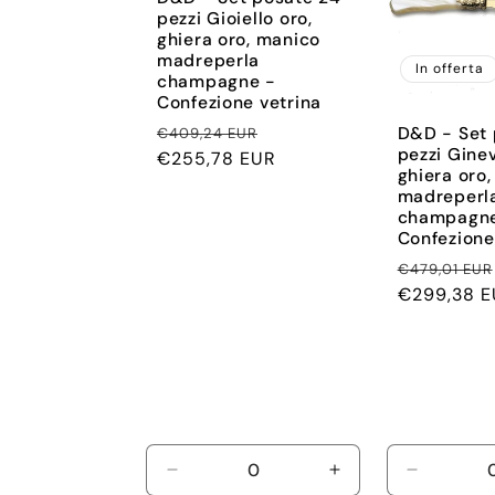
pezzi Gioiello oro,
ghiera oro, manico
madreperla
In offerta
champagne -
Confezione vetrina
Prezzo
Prezzo
D&D - Set 
€409,24 EUR
pezzi Ginev
di
€255,78 EUR
scontato
ghiera oro
listino
madreperl
champagne
Confezione
Prezzo
€479,01 EUR
di
€299,38 E
listino
Diminuisci
Aumenta
Diminuisc