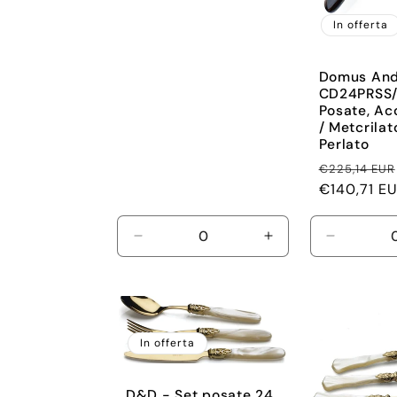
di
listino
In offerta
Domus And
CD24PRSS/
Posate, Acc
/ Metcrilat
Perlato
Prezzo
€225,14 EUR
di
€140,71 E
listino
Diminuisci
Aumenta
Diminuisc
quantità
quantità
quantità
per
per
per
Default
Default
Default
Title
Title
Title
In offerta
D&D - Set posate 24