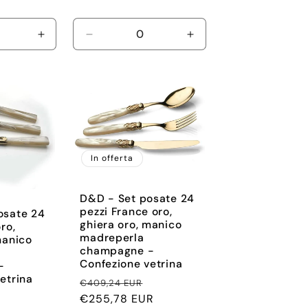
Aumenta
Diminuisci
Aumenta
quantità
quantità
quantità
per
per
per
Default
Default
Default
Title
Title
Title
In offerta
D&D - Set posate 24
pezzi France oro,
osate 24
ghiera oro, manico
ro,
madreperla
manico
champagne -
Confezione vetrina
-
etrina
Prezzo
Prezzo
€409,24 EUR
Prezzo
di
€255,78 EUR
scontato