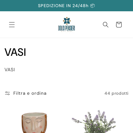
Vai
SPEDIZIONE IN 24/48h 📦
direttamente
ai contenuti
Carrello
C
VASI
o
VASI
l
l
Filtra e ordina
44 prodotti
e
z
i