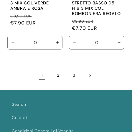
3 MIX COL VERDE
STRETTO BASSO D5
AMBRA E ROSA
H16 3 MIX COL
BOMBONIERA REGALO
Prezzo
Prezzo
€8,90 EUR
Prezzo
Prezzo
€8,90 EUR
di
€7,90 EUR
scontato
di
€7,70 EUR
scontato
listino
listino
Diminuisci
Aumenta
Diminuisci
Aume
quantità
quantità
quantità
quant
per
per
per
per
Default
Default
Default
Defau
Title
Title
Title
Title
1
2
3
Search
Contatti
Condizioni Generali di Vendita