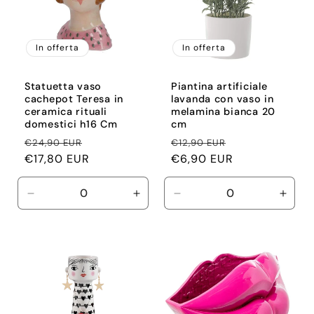
o
In offerta
In offerta
n
e
Statuetta vaso
Piantina artificiale
cachepot Teresa in
lavanda con vaso in
ceramica rituali
melamina bianca 20
:
domestici h16 Cm
cm
Prezzo
Prezzo
Prezzo
Prezzo
€24,90 EUR
€12,90 EUR
di
€17,80 EUR
scontato
di
€6,90 EUR
scontato
listino
listino
Diminuisci
Aumenta
Diminuisci
Aume
quantità
quantità
quantità
quant
per
per
per
per
Default
Default
Default
Defau
Title
Title
Title
Title