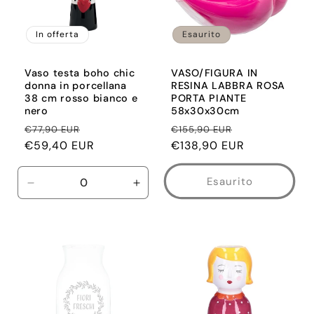
In offerta
Esaurito
Vaso testa boho chic
VASO/FIGURA IN
donna in porcellana
RESINA LABBRA ROSA
38 cm rosso bianco e
PORTA PIANTE
nero
58x30x30cm
Prezzo
Prezzo
Prezzo
Prezzo
€77,90 EUR
€155,90 EUR
di
€59,40 EUR
scontato
di
€138,90 EUR
scontato
listino
listino
Esaurito
Diminuisci
Aumenta
quantità
quantità
per
per
Default
Default
Title
Title