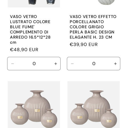
VASO VETRO
VASO VETRO EFFETTO
LUSTRATO COLORE
PORCELLANATO
BLUE FUME'
COLORE GRIGIO
COMPLEMENTO DI
PERLA BASIC DESIGN
ARREDO 16.5*12*28
ELAGANTE H. 23 CM
cm
Prezzo
€39,90 EUR
Prezzo
€48,90 EUR
di
di
listino
listino
Diminuisci
Aumenta
Diminuisci
Aume
quantità
quantità
quantità
quant
per
per
per
per
Default
Default
Default
Defau
Title
Title
Title
Title