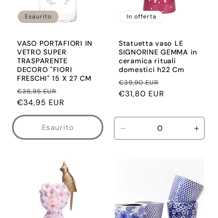
Esaurito
In offerta
VASO PORTAFIORI IN
Statuetta vaso LE
VETRO SUPER
SIGNORINE GEMMA in
TRASPARENTE
ceramica rituali
DECORO "FIORI
domestici h22 Cm
FRESCHI" 15 X 27 CM
Prezzo
Prezzo
€39,90 EUR
Prezzo
Prezzo
€36,95 EUR
di
€31,80 EUR
scontato
di
€34,95 EUR
scontato
listino
listino
Esaurito
Diminuisci
Aume
quantità
quant
per
per
Default
Defau
Title
Title