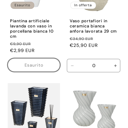
Esaurito
In offerta
Piantina artificiale
Vaso portafiori in
lavanda con vaso in
ceramica bianca
porcellana bianca 10
anfora lavorata 29 cm
cm
Prezzo
Prezzo
€34,90 EUR
Prezzo
Prezzo
€9,90 EUR
di
€25,90 EUR
scontato
di
€2,99 EUR
scontato
listino
listino
Esaurito
Diminuisci
Aume
quantità
quant
per
per
Default
Defau
Title
Title