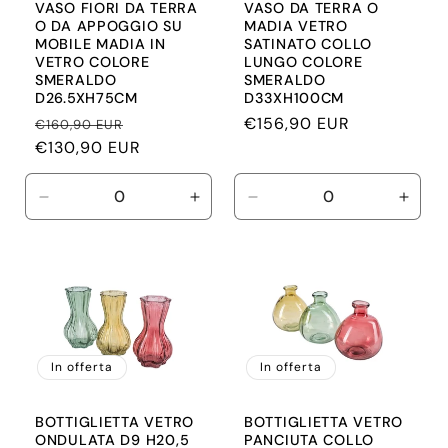
VASO FIORI DA TERRA
VASO DA TERRA O
O DA APPOGGIO SU
MADIA VETRO
MOBILE MADIA IN
SATINATO COLLO
VETRO COLORE
LUNGO COLORE
SMERALDO
SMERALDO
D26.5XH75CM
D33XH100CM
Prezzo
Prezzo
Prezzo
€156,90 EUR
€160,90 EUR
di
€130,90 EUR
scontato
di
listino
listino
Diminuisci
Aumenta
Diminuisci
Aume
quantità
quantità
quantità
quant
per
per
per
per
Default
Default
Default
Defau
Title
Title
Title
Title
In offerta
In offerta
BOTTIGLIETTA VETRO
BOTTIGLIETTA VETRO
ONDULATA D9 H20,5
PANCIUTA COLLO