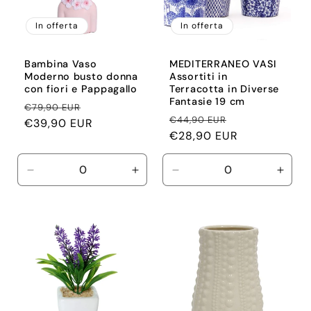
In offerta
In offerta
Bambina Vaso
MEDITERRANEO VASI
Moderno busto donna
Assortiti in
con fiori e Pappagallo
Terracotta in Diverse
Fantasie 19 cm
Prezzo
Prezzo
€79,90 EUR
Prezzo
Prezzo
€44,90 EUR
di
€39,90 EUR
scontato
di
€28,90 EUR
scontato
listino
listino
Diminuisci
Aumenta
Diminuisci
Aume
quantità
quantità
quantità
quant
per
per
per
per
Default
Default
Default
Defau
Title
Title
Title
Title