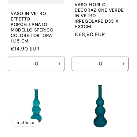
VASO FIORI O
DECORAZIONE VERDE
VASO IN VETRO
IN VETRO
EFFETTO
IRREGOLARE D33 X
PORCELLANATO
H33CM
MODELLO SFERICO
Prezzo
€68,90 EUR
COLORE TORTORA
H.15 CM
di
Prezzo
€14,90 EUR
listino
di
listino
Diminuisci
Aumenta
Diminuisci
Aume
quantità
quantità
quantità
quant
per
per
per
per
Default
Default
Default
Defau
Title
Title
Title
Title
In offerta