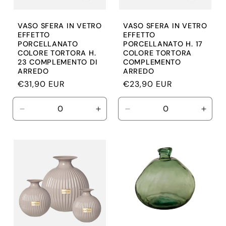
VASO SFERA IN VETRO
VASO SFERA IN VETRO
EFFETTO
EFFETTO
PORCELLANATO
PORCELLANATO H. 17
COLORE TORTORA H.
COLORE TORTORA
23 COMPLEMENTO DI
COMPLEMENTO
ARREDO
ARREDO
Prezzo
€31,90 EUR
Prezzo
€23,90 EUR
di
di
listino
listino
Diminuisci
Aumenta
Diminuisci
Aume
quantità
quantità
quantità
quant
per
per
per
per
Default
Default
Default
Defau
Title
Title
Title
Title