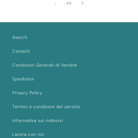
su
1
/
5
Title
Title
Title
Title
Ti
Search
Contatti
Condizioni Generali di Vendita
Spedizioni
Privacy Policy
Termini e condizioni del servizio
Informativa sui rimborsi
Lavora con noi