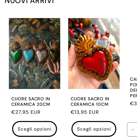
NUOVI ARRIVI
CA
PO
DEC
PE
CUORE SACRO IN
CUORE SACRO IN
Pr
€3
CERAMICA 20CM
CERAMICA 10CM
di
Prezzo
€27,95 EUR
Prezzo
€13,95 EUR
lis
di
di
listino
listino
Scegli opzioni
Scegli opzioni
D