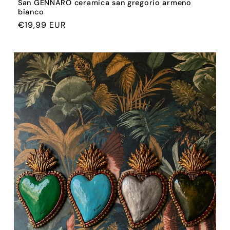
San GENNARO ceramica san gregorio armeno
bianco
Prezzo
€19,99 EUR
di
listino