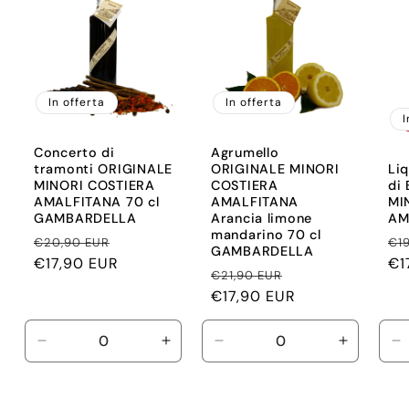
In offerta
In offerta
I
Concerto di
Agrumello
tramonti ORIGINALE
ORIGINALE MINORI
Liq
MINORI COSTIERA
COSTIERA
di
AMALFITANA 70 cl
AMALFITANA
MI
GAMBARDELLA
Arancia limone
AM
mandarino 70 cl
Prezzo
Prezzo
Pr
€20,90 EUR
€1
GAMBARDELLA
di
€17,90 EUR
scontato
di
€1
Prezzo
Prezzo
€21,90 EUR
listino
lis
di
€17,90 EUR
scontato
listino
Diminuisci
Aumenta
Diminuisci
Aumenta
D
quantità
quantità
quantità
quantità
qu
per
per
per
per
p
Default
Default
Default
Default
D