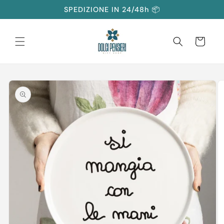
Vai
SPEDIZIONE IN 24/48h 📦
direttamente
ai contenuti
Carrello
Passa alle
informazioni
sul prodotto