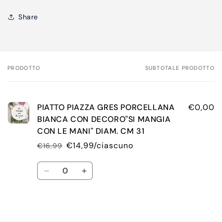
Share
PRODOTTO
SUBTOTALE PRODOTTO
Il
tuo
carrello
PIATTO PIAZZA GRES PORCELLANA
€0,00
BIANCA CON DECORO"SI MANGIA
CON LE MANI" DIAM. CM 31
€14,99/ciascuno
€16,99
Prezzo
Prezzo
di
scontato
Quantità
listino
Diminuisci
Aumenta
quantità
quantità
per
per
Default
Default
Caricamento
Title
Title
in