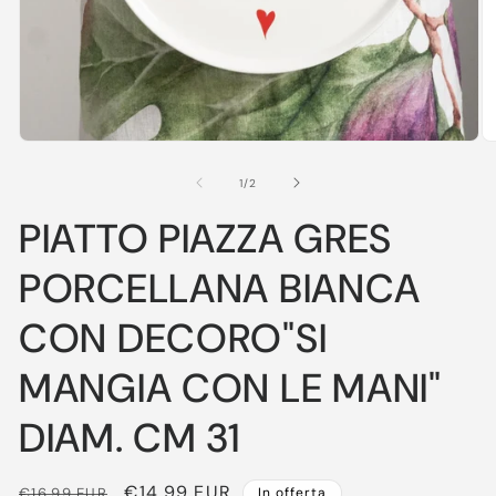
Apri
Ap
contenuti
co
multimediali
mu
su
1
/
2
1
2
in
in
PIATTO PIAZZA GRES
finestra
fi
modale
m
PORCELLANA BIANCA
CON DECORO"SI
MANGIA CON LE MANI"
DIAM. CM 31
Prezzo
Prezzo
€14,99 EUR
€16,99 EUR
In offerta