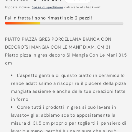
di
scontato
Imposte incluse.
Spese di spedizione
calcolate al check-out.
listino
Fai in fretta ! sono rimasti solo 2 pezzi!
PIATTO PIAZZA GRES PORCELLANA BIANCA CON
DECORO"SI MANGIA CON LE MANI" DIAM. CM 31
Piatto pizza in gres decoro Si Mangia Con Le Mani 31,5
cm
L'aspetto gentile di questo piatto in ceramica lo
rende adattissimo a riscoprire il piacere della pizza
mangiata assieme e anche delle tue creazioni fatte
in forno
Come tutti i prodotti in gres si può lavare in
lavastoviglie: abbiamo scelto appositamente la
misura di 31,5 cm proprio per toglierti il pensiero di
lavarlo a mano, perché è una misura che si può