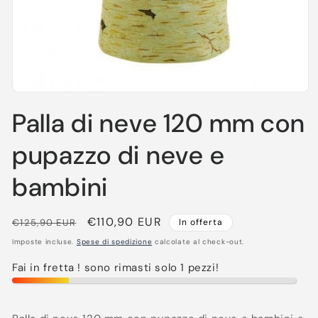
Apri
contenuti
Palla di neve 120 mm con
multimediali
1
in
pupazzo di neve e
finestra
modale
bambini
Prezzo
Prezzo
€110,90 EUR
€125,90 EUR
In offerta
di
scontato
Imposte incluse.
Spese di spedizione
calcolate al check-out.
listino
Fai in fretta ! sono rimasti solo 1 pezzi!