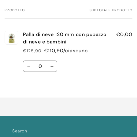
PRODOTTO
SUBTOTALE PRODOTTO
Il
tuo
carrello
Palla di neve 120 mm con pupazzo
€0,00
di neve e bambini
€110,90/ciascuno
€125,90
Prezzo
Prezzo
di
scontato
Quantità
listino
Diminuisci
Aumenta
quantità
quantità
per
per
Default
Default
Caricamento
Title
Title
in
corso...
Search