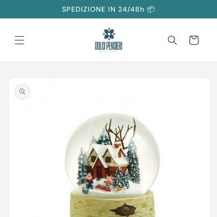
Vai
SPEDIZIONE IN 24/48h 📦
direttamente
ai contenuti
Carrello
Passa alle
informazioni
sul prodotto