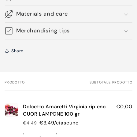
Materials and care
Merchandising tips
Share
PRODOTTO
SUBTOTALE PRODOTTO
Il
tuo
carrello
Dolcetto Amaretti Virginia ripieno
€0,00
CUOR LAMPONE 100 gr
€3,49/ciascuno
€4,49
Prezzo
Prezzo
di
scontato
Quantità