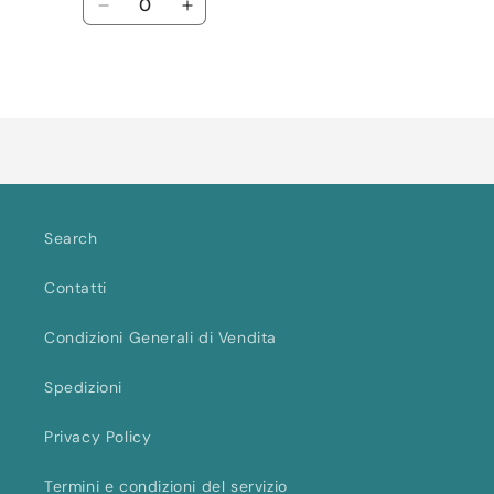
listino
Diminuisci
Aumenta
quantità
quantità
per
per
Default
Default
Caricamento
Title
Title
in
corso...
Search
Contatti
Condizioni Generali di Vendita
Spedizioni
Privacy Policy
Termini e condizioni del servizio