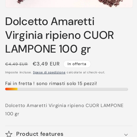
Apri
contenuti
Dolcetto Amaretti
multimediali
1
in
Virginia ripieno CUOR
finestra
modale
LAMPONE 100 gr
Prezzo
Prezzo
€3,49 EUR
€4,49 EUR
In offerta
di
scontato
Imposte incluse.
Spese di spedizione
calcolate al check-out.
listino
Fai in fretta ! sono rimasti solo 15 pezzi!
Dolcetto Amaretti Virginia ripieno CUOR LAMPONE
100 gr
Product features