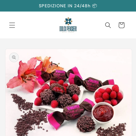
Vai
SPEDIZIONE IN 24/48h 📦
direttamente
ai contenuti
Carrello
Passa alle
informazioni
sul prodotto