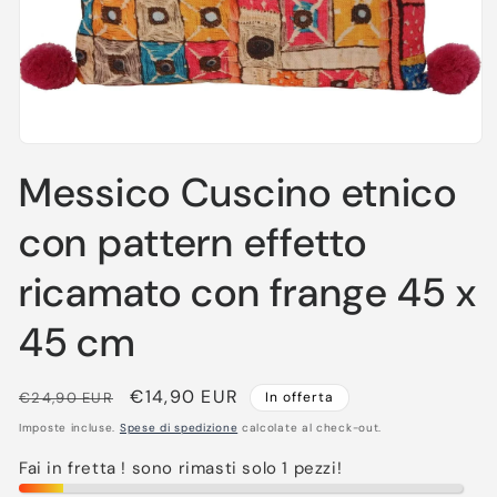
Apri
contenuti
Messico Cuscino etnico
multimediali
1
in
con pattern effetto
finestra
modale
ricamato con frange 45 x
45 cm
Prezzo
Prezzo
€14,90 EUR
€24,90 EUR
In offerta
di
scontato
Imposte incluse.
Spese di spedizione
calcolate al check-out.
listino
Fai in fretta ! sono rimasti solo 1 pezzi!