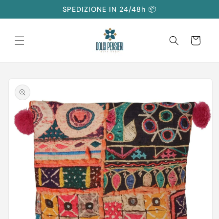
Vai
SPEDIZIONE IN 24/48h 📦
direttamente
ai contenuti
Carrello
Passa alle
informazioni
sul prodotto