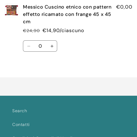
carrello
Messico Cuscino etnico con pattern
€0,00
effetto ricamato con frange 45 x 45
cm
€14,90/ciascuno
€24,90
Prezzo
Prezzo
di
scontato
Quantità
listino
Diminuisci
Aumenta
quantità
quantità
per
per
Default
Default
Caricamento
Title
Title
in
corso...
Search
Contatti