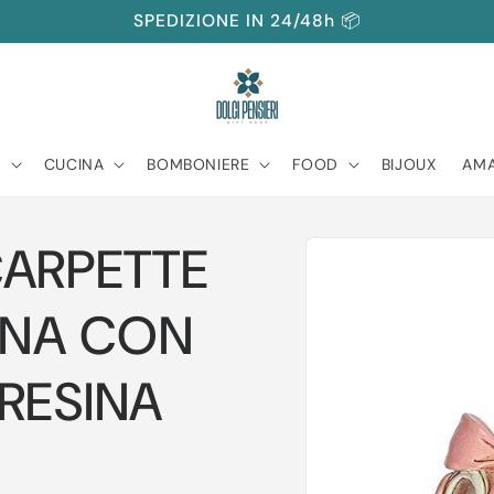
SPEDIZIONE IN 24/48h 📦
A
CUCINA
BOMBONIERE
FOOD
BIJOUX
AMA
Passa alle
CARPETTE
informazioni
sul prodotto
INA CON
RESINA