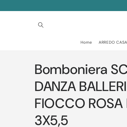
Vai
direttamente
ai contenuti
Home
ARREDO CAS
Bomboniera S
DANZA BALLER
FIOCCO ROSA 
3X5,5