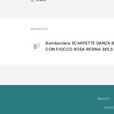
PRODOTTO
Il
Bomboniera SCARPETTE DANZA 
tuo
CON FIOCCO ROSA RESINA 3X5,5
carrello
Caricamento
in
corso...
Search
Termi