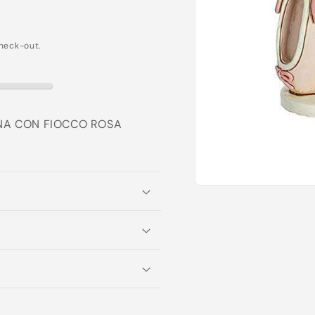
heck-out.
INA CON FIOCCO ROSA
Apri
contenuti
multimediali
1
in
finestra
modale