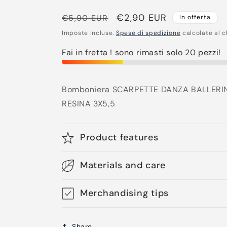
Prezzo
Prezzo
€2,90 EUR
€5,90 EUR
In offerta
di
scontato
Imposte incluse.
Spese di spedizione
calcolate al c
listino
Fai in fretta ! sono rimasti solo 20 pezzi!
Bomboniera SCARPETTE DANZA BALLER
RESINA 3X5,5
Product features
Materials and care
Merchandising tips
Share