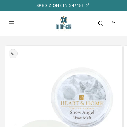
Vai
SPEDIZIONE IN 24/48h 📦
direttamente
ai contenuti
Carrello
Passa alle
informazioni
sul prodotto