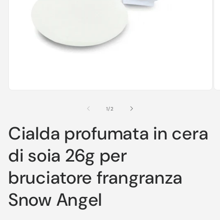
Ap
co
mu
2
in
Apri
fi
contenuti
m
multimediali
su
1
/
2
1
in
Cialda profumata in cera
finestra
modale
di soia 26g per
bruciatore frangranza
Snow Angel