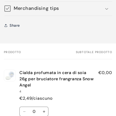
Merchandising tips
Share
PRODOTTO
SUBTOTALE PRODOTTO
Il
tuo
carrello
Cialda profumata in cera di soia
€0,00
26g per bruciatore frangranza Snow
Angel
4
€2,49/ciascuno
Quantità
Diminuisci
Aumenta