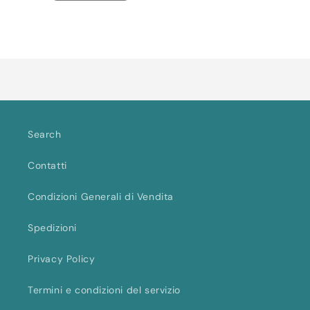
quantità
quantità
per
per
Default
Default
Caricamento
Title
Title
in
corso...
Search
Contatti
Condizioni Generali di Vendita
Spedizioni
Privacy Policy
Termini e condizioni del servizio