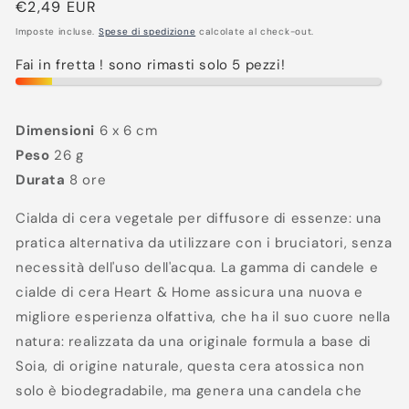
Prezzo
€2,49 EUR
di
Imposte incluse.
Spese di spedizione
calcolate al check-out.
listino
Fai in fretta ! sono rimasti solo 5 pezzi!
Dimensioni
6 x 6 cm
Peso
26 g
Durata
8 ore
Cialda di cera vegetale per diffusore di essenze: una
pratica alternativa da utilizzare con i bruciatori, senza
necessità dell'uso dell'acqua. La gamma di candele e
cialde di cera Heart & Home assicura una nuova e
migliore esperienza olfattiva, che ha il suo cuore nella
natura: realizzata da una originale formula a base di
Soia, di origine naturale, questa cera atossica non
solo è biodegradabile, ma genera una candela che