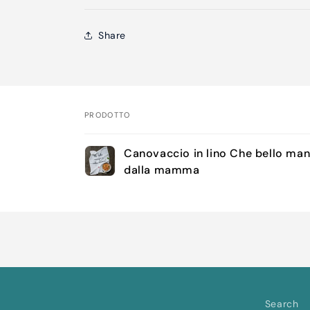
Share
PRODOTTO
Il
Canovaccio in lino Che bello man
tuo
dalla mamma
carrello
Caricamento
in
corso...
Search