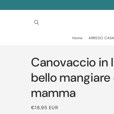
Vai
direttamente
ai contenuti
Home
ARREDO CAS
Canovaccio in 
bello mangiare 
mamma
Prezzo
€18,95 EUR