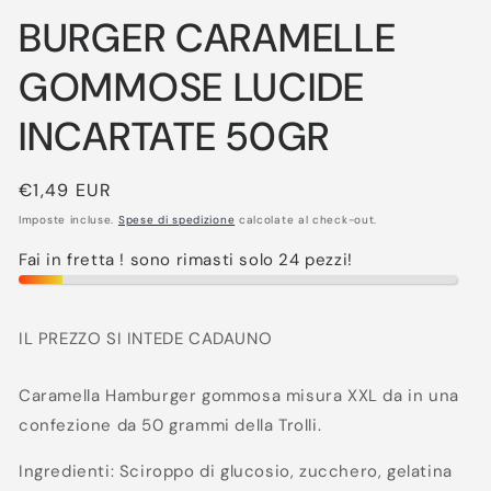
contenuti
BURGER CARAMELLE
multimediali
1
in
GOMMOSE LUCIDE
finestra
modale
INCARTATE 50GR
Prezzo
€1,49 EUR
di
Imposte incluse.
Spese di spedizione
calcolate al check-out.
listino
Fai in fretta ! sono rimasti solo 24 pezzi!
IL PREZZO SI INTEDE CADAUNO
Caramella Hamburger gommosa misura XXL da in una
confezione da 50 grammi della Trolli.
Ingredienti: Sciroppo di glucosio, zucchero, gelatina