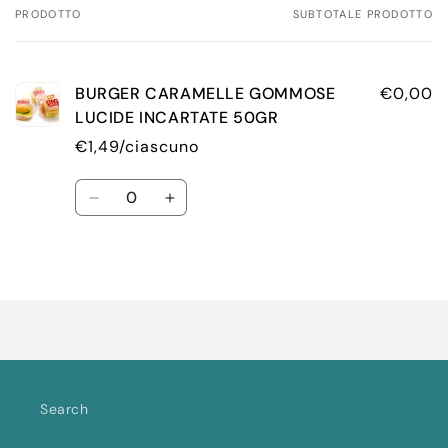
PRODOTTO
SUBTOTALE PRODOTTO
Il
tuo
carrello
BURGER CARAMELLE GOMMOSE
€0,00
LUCIDE INCARTATE 50GR
€1,49/ciascuno
Quantità
Diminuisci
Aumenta
quantità
quantità
per
per
Default
Default
Caricamento
Title
Title
in
corso...
Search