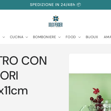
SPEDIZIONE IN 24/48h 📦
A
CUCINA
BOMBONIERE
FOOD
BIJOUX
AMA
Passa alle
TRO CON
informazioni
sul prodotto
ORI
5x11cm