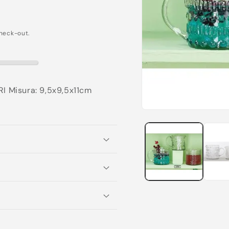
heck-out.
Misura: 9,5x9,5x11cm
Apri
contenuti
multimediali
1
in
finestra
modale