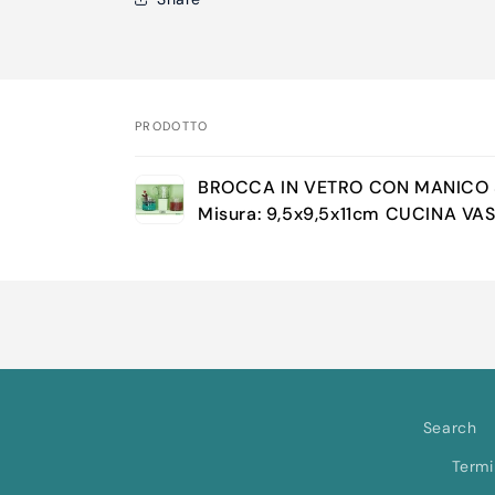
PRODOTTO
Il
BROCCA IN VETRO CON MANICO 
tuo
Misura: 9,5x9,5x11cm CUCINA VA
carrello
Caricamento
in
corso...
Search
Termi