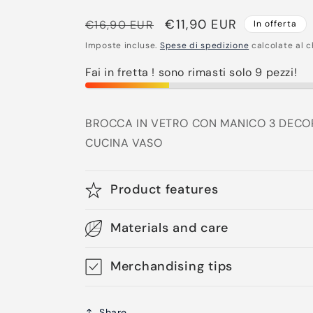
Prezzo
Prezzo
€11,90 EUR
€16,90 EUR
In offerta
di
scontato
Imposte incluse.
Spese di spedizione
calcolate al c
listino
Fai in fretta ! sono rimasti solo 9 pezzi!
BROCCA IN VETRO CON MANICO 3 DECORI 
CUCINA VASO
Product features
Materials and care
Merchandising tips
Share