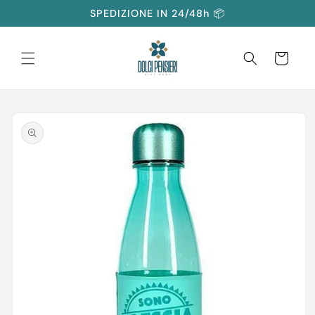
Vai
SPEDIZIONE IN 24/48h 📦
direttamente
ai contenuti
Carrello
Passa alle
informazioni
sul prodotto