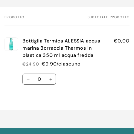
PRODOTTO
SUBTOTALE PRODOTTO
Il
tuo
carrello
Bottiglia Termica ALESSIA acqua
€0,00
marina Borraccia Thermos in
plastica 350 ml acqua fredda
€9,90/ciascuno
€24,90
Prezzo
Prezzo
di
scontato
Quantità
listino
Diminuisci
Aumenta
quantità
quantità
per
per
Default
Default
Caricamento
Title
Title
in
corso...