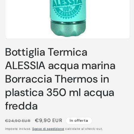
Apri
contenuti
Bottiglia Termica
multimediali
1
in
ALESSIA acqua marina
finestra
modale
Borraccia Thermos in
plastica 350 ml acqua
fredda
Prezzo
Prezzo
€9,90 EUR
€24,90 EUR
In offerta
di
scontato
Imposte incluse.
Spese di spedizione
calcolate al check-out.