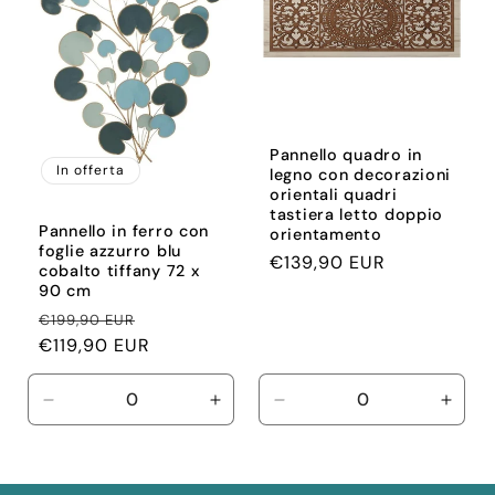
Pannello quadro in
In offerta
legno con decorazioni
orientali quadri
tastiera letto doppio
Pannello in ferro con
orientamento
foglie azzurro blu
Prezzo
€139,90 EUR
cobalto tiffany 72 x
di
90 cm
listino
Prezzo
Prezzo
€199,90 EUR
di
€119,90 EUR
scontato
listino
Diminuisci
Aumenta
Diminuisci
Aume
quantità
quantità
quantità
quant
per
per
per
per
Default
Default
Default
Defau