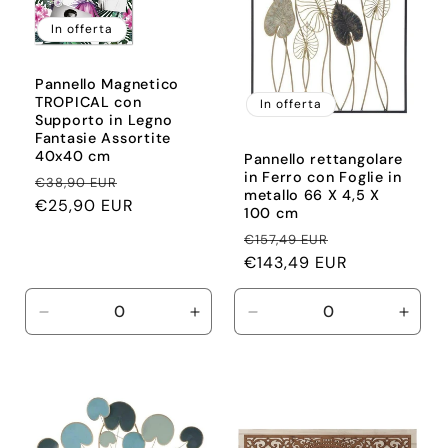
o
In offerta
n
Pannello Magnetico
TROPICAL con
In offerta
e
Supporto in Legno
Fantasie Assortite
40x40 cm
Pannello rettangolare
:
in Ferro con Foglie in
Prezzo
Prezzo
€38,90 EUR
metallo 66 X 4,5 X
di
€25,90 EUR
scontato
100 cm
listino
Prezzo
Prezzo
€157,49 EUR
di
€143,49 EUR
scontato
listino
Diminuisci
Aumenta
Diminuisci
Aume
quantità
quantità
quantità
quant
per
per
per
per
Default
Default
Default
Defau
Title
Title
Title
Title