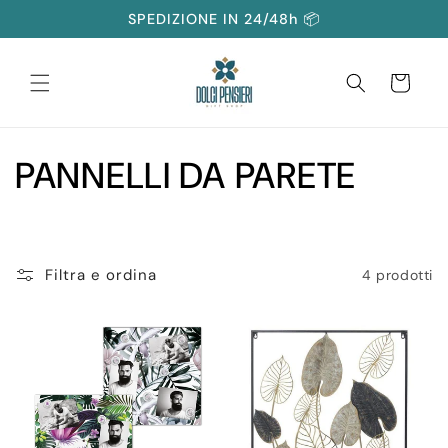
Vai
SPEDIZIONE IN 24/48h 📦
direttamente
ai contenuti
Carrello
C
PANNELLI DA PARETE
o
l
Filtra e ordina
4 prodotti
l
e
z
i