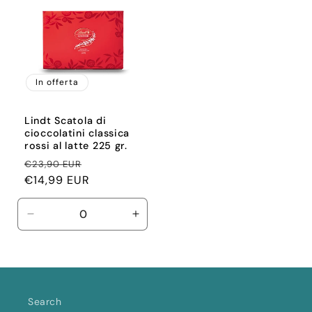
In offerta
Lindt Scatola di
cioccolatini classica
rossi al latte 225 gr.
Prezzo
Prezzo
€23,90 EUR
di
€14,99 EUR
scontato
listino
Diminuisci
Aumenta
quantità
quantità
per
per
Default
Default
Title
Title
Search