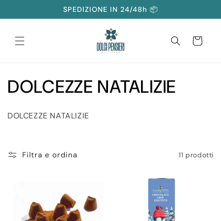
Vai
SPEDIZIONE IN 24/48h 📦
direttamente
ai contenuti
Carrello
C
DOLCEZZE NATALIZIE
o
DOLCEZZE NATALIZIE
l
l
Filtra e ordina
11 prodotti
e
z
i