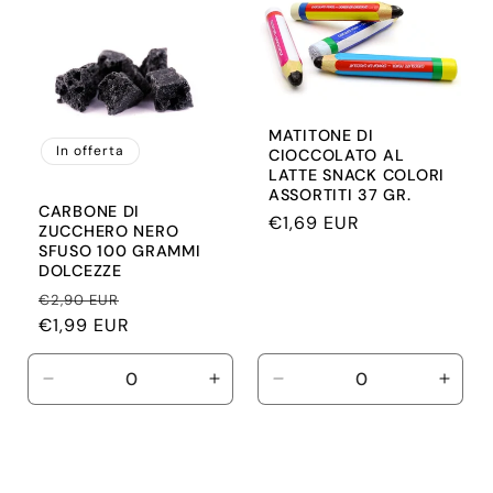
Title
Title
MATITONE DI
In offerta
CIOCCOLATO AL
LATTE SNACK COLORI
ASSORTITI 37 GR.
CARBONE DI
Prezzo
€1,69 EUR
ZUCCHERO NERO
di
SFUSO 100 GRAMMI
DOLCEZZE
listino
Prezzo
Prezzo
€2,90 EUR
di
€1,99 EUR
scontato
listino
Diminuisci
Aumenta
Diminuisci
Aume
quantità
quantità
quantità
quant
per
per
per
per
Default
Default
Default
Defau
Title
Title
Title
Title