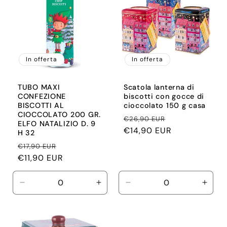
In offerta
In offerta
TUBO MAXI
Scatola lanterna di
CONFEZIONE
biscotti con gocce di
BISCOTTI AL
cioccolato 150 g casa
CIOCCOLATO 200 GR.
Prezzo
Prezzo
€26,90 EUR
ELFO NATALIZIO D. 9
di
€14,90 EUR
scontato
H 32
listino
Prezzo
Prezzo
€17,90 EUR
di
€11,90 EUR
scontato
listino
Diminuisci
Aumenta
Diminuisci
Aume
quantità
quantità
quantità
quant
per
per
per
per
Default
Default
Default
Defau