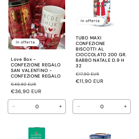
In offerta
TUBO MAXI
In offerta
CONFEZIONE
BISCOTTI AL
CIOCCOLATO 200 GR.
Love Box -
BABBO NATALE D.9 H
CONFEZIONE REGALO
32
SAN VALENTINO -
Prezzo
Prezzo
€17,90 EUR
CONFEZIONE REGALO
di
€11,90 EUR
scontato
Prezzo
Prezzo
€49,90 EUR
listino
di
€36,90 EUR
scontato
listino
Diminuisci
Aumenta
Diminuisci
Aume
quantità
quantità
quantità
quant
per
per
per
per
Default
Default
Default
Defau
Title
Title
Title
Title