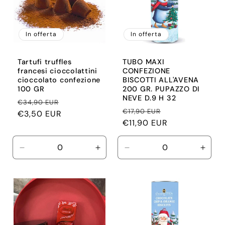
o
In offerta
In offerta
n
e
Tartufi truffles
TUBO MAXI
francesi cioccolattini
CONFEZIONE
cioccolato confezione
BISCOTTI ALL'AVENA
:
100 GR
200 GR. PUPAZZO DI
NEVE D.9 H 32
Prezzo
Prezzo
€34,90 EUR
Prezzo
Prezzo
€17,90 EUR
di
€3,50 EUR
scontato
di
€11,90 EUR
scontato
listino
listino
Diminuisci
Aumenta
Diminuisci
Aume
quantità
quantità
quantità
quant
per
per
per
per
Default
Default
Default
Defau
Title
Title
Title
Title