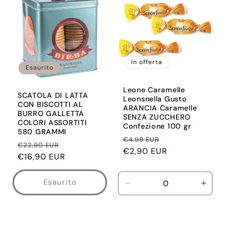
Title
Title
Title
Title
In offerta
Esaurito
Leone Caramelle
SCATOLA DI LATTA
Leonsnella Gusto
CON BISCOTTI AL
ARANCIA Caramelle
BURRO GALLETTA
SENZA ZUCCHERO
COLORI ASSORTITI
Confezione 100 gr
580 GRAMMI
Prezzo
Prezzo
€4,99 EUR
Prezzo
Prezzo
€22,90 EUR
di
€2,90 EUR
scontato
di
€16,90 EUR
scontato
listino
listino
Esaurito
Diminuisci
Aume
quantità
quant
per
per
Default
Defau